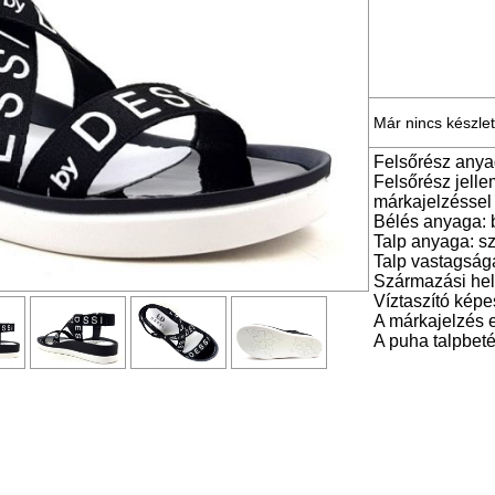
Már nincs készle
Felsőrész anya
Felsőrész jelle
márkajelzéssel 
Bélés anyaga: 
Talp anyaga: sz
Talp vastagság
Származási he
Víztaszító kép
A márkajelzés e
A puha talpbeté