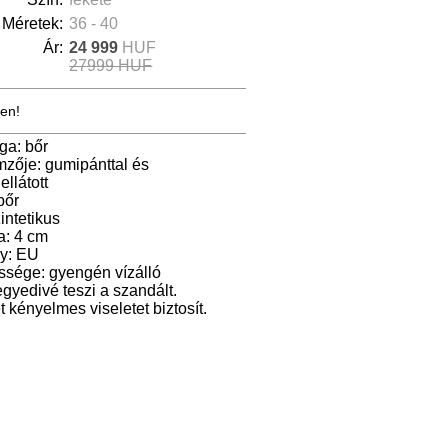
Méretek:
36 - 40
Ár:
24 999
HUF
27999 HUF
ten!
ga: bőr
mzője: gumipánttal és
ellátott
bőr
intetikus
a: 4 cm
ly: EU
essége: gyengén vízálló
gyedivé teszi a szandált.
t kényelmes viseletet biztosít.