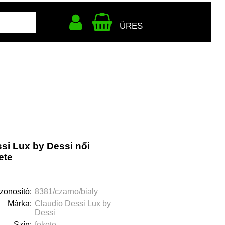
ÜRES
si Lux by Dessi női
ete
zonosító:
8381/czarno/bialy
Márka:
Claudio Dessi Lux by
Dessi
Szín:
fekete