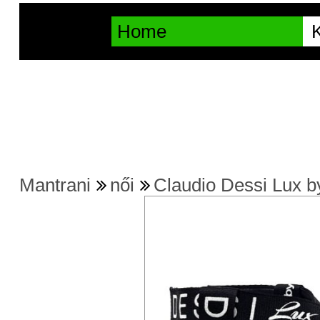
Home
K
Mantrani
női
Claudio Dessi Lux b