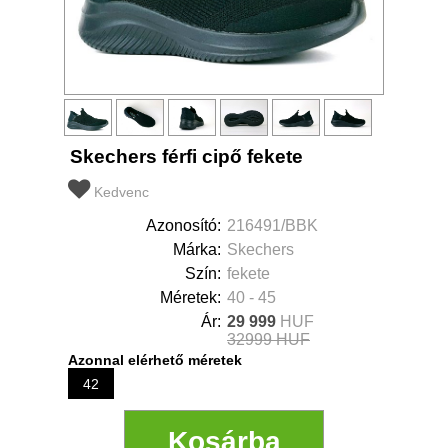
Skechers férfi cipő fekete
Kedvenc
Azonosító:
216491/BBK
Márka:
Skechers
Szín:
fekete
Méretek:
40 - 45
Ár:
29 999
HUF
32999 HUF
Azonnal elérhető méretek
42