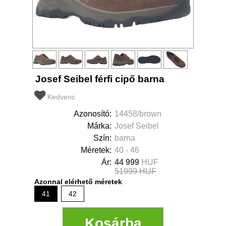
Josef Seibel férfi cipő barna
Kedvenc
Azonosító:
14458/brown
Márka:
Josef Seibel
Szín:
barna
Méretek:
40 - 46
Ár:
44 999
HUF
51999 HUF
Azonnal elérhető méretek
41
42