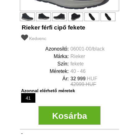
Rieker férfi cipő fekete
Kedvenc
Azonosító:
06001-00/black
Márka:
Rieker
Szín:
fekete
Méretek:
40 - 46
Ár:
32 999
HUF
42999 HUF
Azonnal elérhető méretek
41
-