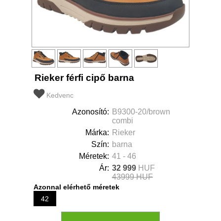
Rieker férfi cipő barna
Kedvenc
Azonosító:
B9300-20/brown
combi
Márka:
Rieker
Szín:
barna
Méretek:
41 - 46
Ár:
32 999
HUF
43999 HUF
Azonnal elérhető méretek
42