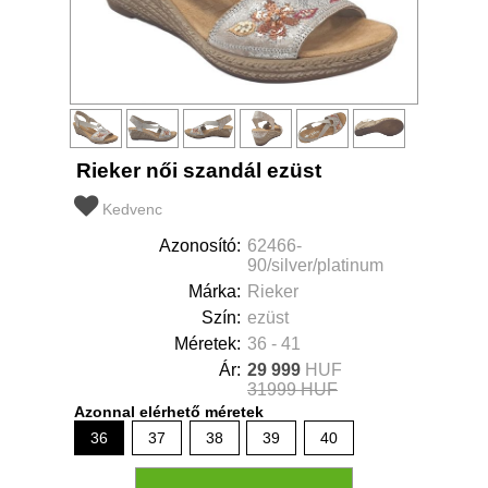
Rieker női szandál ezüst
Kedvenc
Azonosító:
62466-
90/silver/platinum
Márka:
Rieker
Szín:
ezüst
Méretek:
36 - 41
Ár:
29 999
HUF
31999 HUF
Azonnal elérhető méretek
36
37
38
39
40