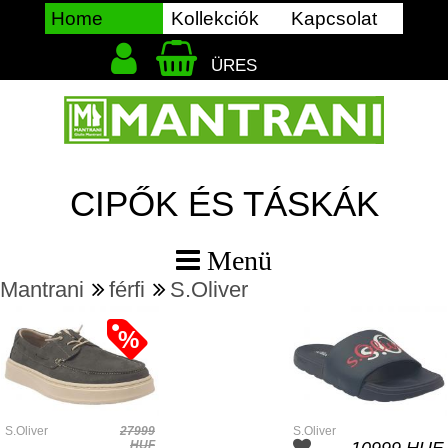
Home
Kollekciók
Kapcsolat
ÜRES
CIPŐK ÉS TÁSKÁK
 Menü
Mantrani
férfi
S.Oliver
%
S.Oliver
27999
S.Oliver
HUF